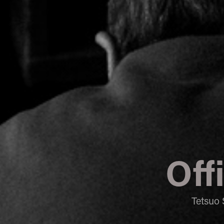
Off
Tetsuo 