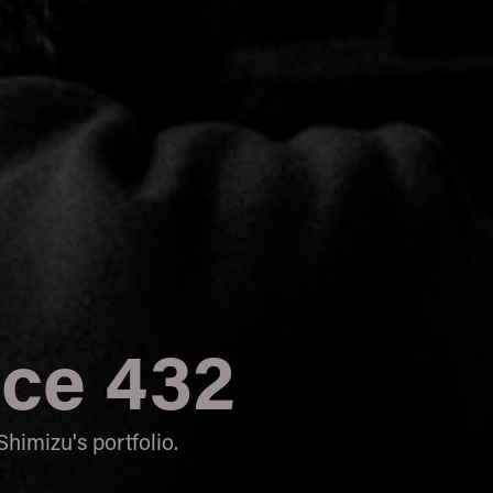
ice 432
Shimizu's portfolio.